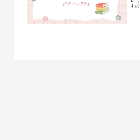
レ含
もの