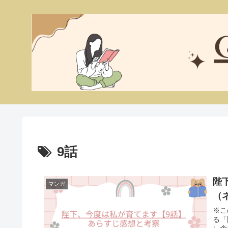
9話
陛
マンガ
（
※こ
る「