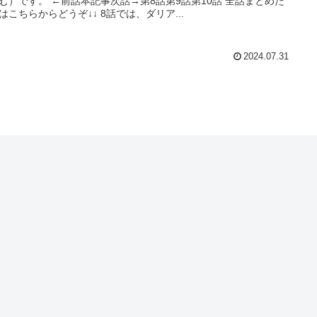
む）です。 ←前話本記事次話→第8話第9話第10話 全話まとめた
はこちらからどうぞ↓↓ 8話では、ダリア...
2024.07.31